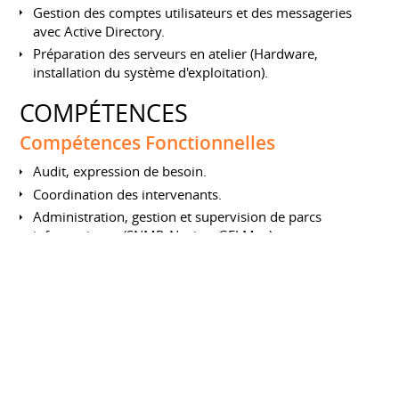
Gestion des comptes utilisateurs et des messageries
avec Active Directory.
Préparation des serveurs en atelier (Hardware,
installation du système d'exploitation).
COMPÉTENCES
Compétences Fonctionnelles
Audit, expression de besoin.
Coordination des intervenants.
Administration, gestion et supervision de parcs
informatiques (SNMP, Nagios, GFI Max)
Analyse et identification des incidents ; Optimisation de
leur résolution.
Maitrise des systèmes Microsoft, client et serveur
(Active Directory, Terminal Server, Exchange,
SharePoint).
Virtualisation d’environnement (Hyper-V, VMware).
Conception et maintenance d’architectures réseau