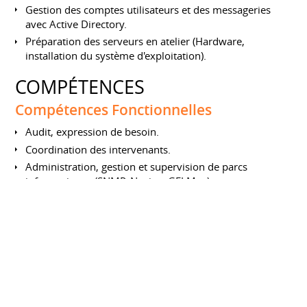
Gestion des comptes utilisateurs et des messageries
avec Active Directory.
Préparation des serveurs en atelier (Hardware,
installation du système d'exploitation).
COMPÉTENCES
Compétences Fonctionnelles
Audit, expression de besoin.
Coordination des intervenants.
Administration, gestion et supervision de parcs
informatiques (SNMP, Nagios, GFI Max)
Analyse et identification des incidents ; Optimisation de
leur résolution.
Maitrise des systèmes Microsoft, client et serveur
(Active Directory, Terminal Server, Exchange,
SharePoint).
Virtualisation d’environnement (Hyper-V, VMware).
Conception et maintenance d’architectures réseau